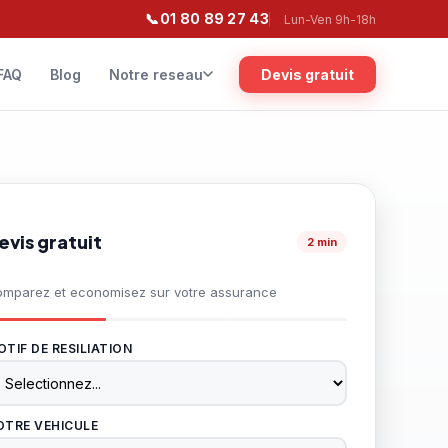
📞
01 80 89 27 43
Lun-Ven 9h-18h
FAQ
Blog
Notre reseau
Devis gratuit
evis gratuit
2 min
mparez et economisez sur votre assurance
TIF DE RESILIATION
OTRE VEHICULE