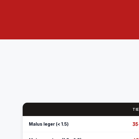
TI
35
Malus leger (< 1.5)