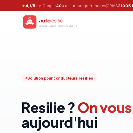
4,1/5
sur Google
40+
assureurs partenaires
ORIAS
21005
★
Solution pour conducteurs resilies
Resilie ?
On vous
aujourd'hui