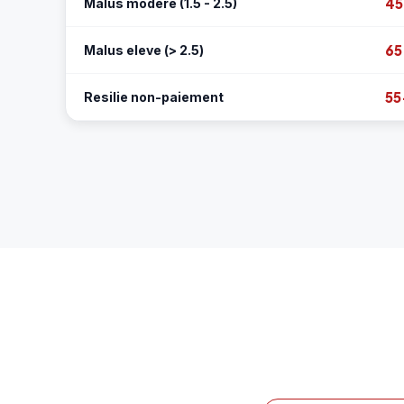
45
Malus modere (1.5 - 2.5)
65
Malus eleve (> 2.5)
55
Resilie non-paiement