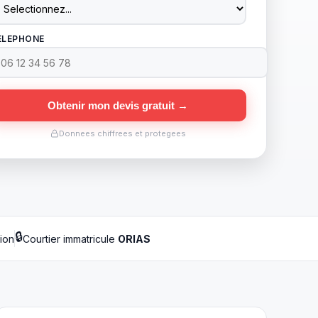
ELEPHONE
Obtenir mon devis gratuit →
Donnees chiffrees et protegees
🔒
tion
Courtier immatricule
ORIAS