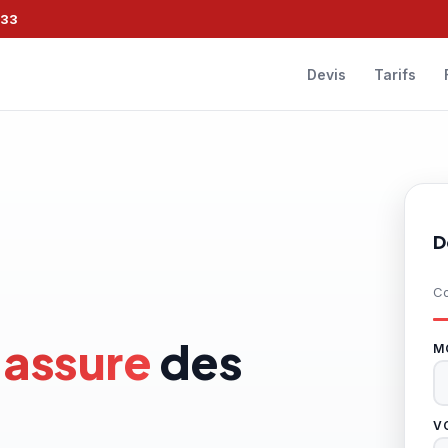
133
Devis
Tarifs
D
Co
 assure
des
MO
V