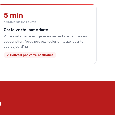
5 min
DOMMAGE POTENTIEL
Carte verte immediate
Votre carte verte est generee immediatement apres
souscription. Vous pouvez rouler en toute legalite
des aujourd'hui.
✓ Couvert par votre assurance
s