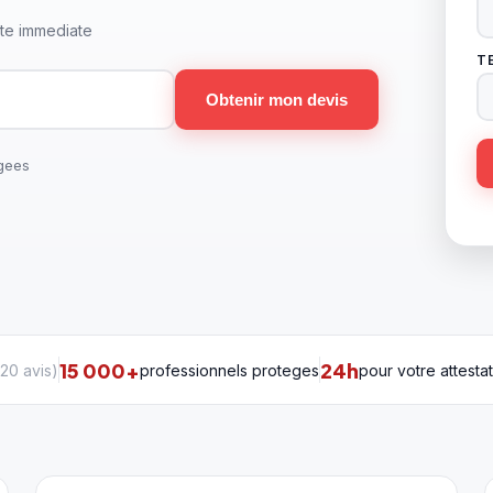
te immediate
T
Obtenir mon devis
gees
15 000+
24h
20 avis
)
professionnels proteges
pour votre attesta