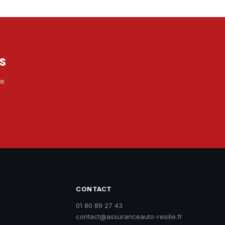
s
le
CONTACT
01 80 89 27 43
contact@assuranceauto-resilie.fr