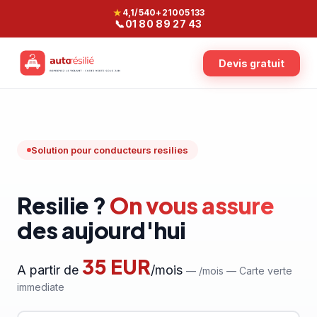
★
4,1/5
40+
21005133
📞
01 80 89 27 43
Devis gratuit
Solution pour conducteurs resilies
Resilie ?
On vous assure
des aujourd'hui
35 EUR
A partir de
/mois
—
/mois — Carte verte
immediate