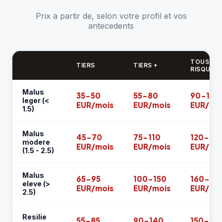
Prix a partir de, selon votre profil et vos
antecedents
TOUS
TIERS
TIERS +
RISQUES
Malus
35-50
55-80
90-140
leger (<
EUR/mois
EUR/mois
EUR/mo
1.5)
Malus
45-70
75-110
120-18
modere
EUR/mois
EUR/mois
EUR/mo
(1.5 - 2.5)
Malus
65-95
100-150
160-24
eleve (>
EUR/mois
EUR/mois
EUR/mo
2.5)
Resilie
55-85
90-140
150-22