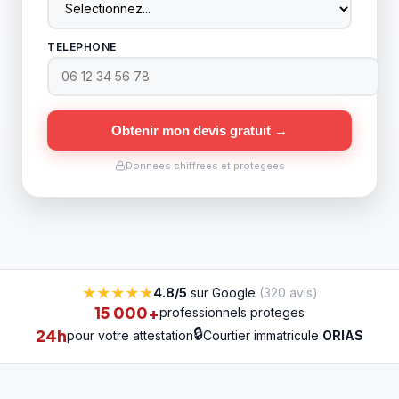
TELEPHONE
Obtenir mon devis gratuit →
Donnees chiffrees et protegees
★★★★★
4.8/5
sur Google
(
320 avis
)
15 000+
professionnels proteges
🔒
24h
pour votre attestation
Courtier immatricule
ORIAS