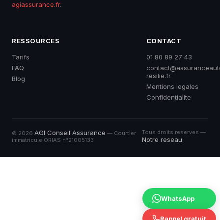
agiassurance.fr
.
RESSOURCES
CONTACT
Tarifs
01 80 89 27 43
FAQ
contact@assuranceaut
resilie.fr
Blog
Mentions legales
Confidentialite
AGI Conseil Assurance
Tous droits reserves —
© 2026
— Courtier
Notre reseau
immatricule ORIAS n°
21005133
WhatsApp
Rappel gratuit