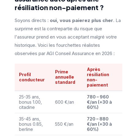
résiliation non-paiement ?
Soyons directs :
oui, vous paierez plus cher
. La
surprime est la contrepartie du risque que
l'assureur prend en vous acceptant malgré votre
historique. Voici les fourchettes réalistes
observées par AGI Conseil Assurance en 2026 :
Après
Prime
Profil
résiliation
annuelle
conducteur
non-
standard
paiement
25-35 ans,
780 – 960
bonus 1.00,
600 €/an
€/an (+30 à
citadine
60%)
35-45 ans,
720 – 880
bonus 0.85,
550 €/an
€/an (+30 à
berline
60%)