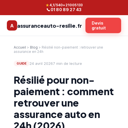
★
4,1/5
40+
21005133
📞
01 80 89 27 43
Devis
assuranceauto-resilie.fr
A
gratuit
Accueil
>
Blog
> Résilié non-paiement : retrouver une
assurance en 24h
24 avril 2026
7 min de lecture
GUIDE
Résilié pour non-
paiement : comment
retrouver une
assurance auto en
24h (2026)