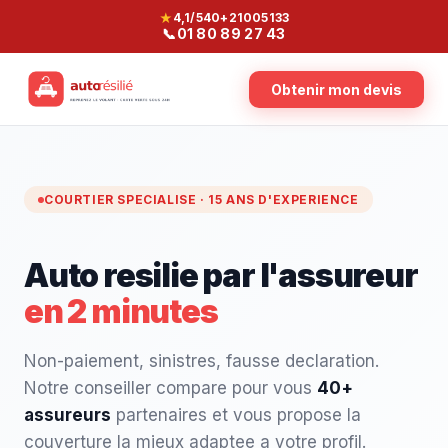
★
4,1/5
40+
21005133
📞
01 80 89 27 43
Obtenir mon devis
COURTIER SPECIALISE · 15 ANS D'EXPERIENCE
Auto resilie par l'assureur
en 2 minutes
Non-paiement, sinistres, fausse declaration.
Notre conseiller compare pour vous
40+
assureurs
partenaires et vous propose la
couverture la mieux adaptee a votre profil.