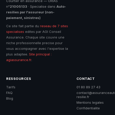
Courtier en assurance — ORIAS
n°
21005133
· Specialise dans
Auto-
resilies par l'assureur (non-
paiement, sinistres)
Ce site fait partie du
reseau de 7 sites
specialises
edites par AGI Conseil
Assurance. Chaque site couvre une
niche professionnelle precise pour
vous accompagner avec l'expertise la
plus adaptee.
Site principal :
agiassurance.fr
.
RESSOURCES
CONTACT
Tarifs
01 80 89 27 43
FAQ
contact@assuranceaut
resilie.fr
Blog
Mentions legales
Confidentialite