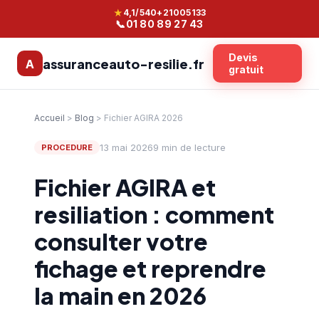
★
4,1/5
40+
21005133
📞
01 80 89 27 43
Devis
assuranceauto-resilie.fr
A
gratuit
Accueil
>
Blog
> Fichier AGIRA 2026
13 mai 2026
9 min de lecture
PROCEDURE
Fichier AGIRA et
resiliation : comment
consulter votre
fichage et reprendre
la main en 2026